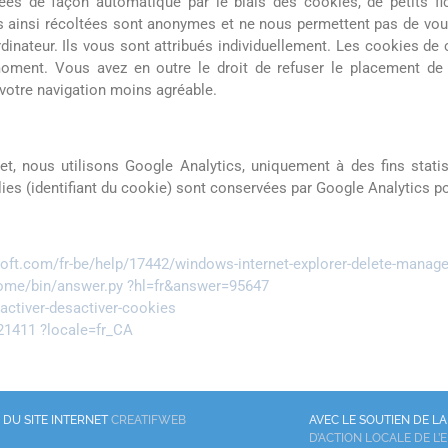
rées de façon automatique par le biais des cookies, de petits fi
ns ainsi récoltées sont anonymes et ne nous permettent pas de vous
inateur. Ils vous sont attribués individuellement. Les cookies de 
oment. Vous avez en outre le droit de refuser le placement de
 votre navigation moins agréable.
et, nous utilisons Google Analytics, uniquement à des fins stati
lies (identifiant du cookie) sont conservées par Google Analytics p
soft.com/fr-be/help/17442/windows-internet-explorer-delete-manag
rome/bin/answer.py ?hl=fr&answer=95647
/activer-desactiver-cookies
21411 ?locale=fr_CA
 DU SITE INTERNET
CREATIFWEB
AVEC LE SOUTIEN DE L
D’ACTION LOCALE DE L