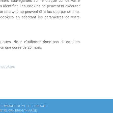
chiers sauvegardés sur le disque dur de votre
 identifier. Les cookies ne peuvent ni exécuter
ce site web ne peuvent être lus que par ce site.
 cookies en adaptant les paramètres de votre
stiques. Nous n’utilisons donc pas de cookies
our une durée de 26 mois.
e-cookies
A
COMMUNE DE METTET
,
GROUPE
’ENTRE-SAMBRE-ET-MEUSE
,