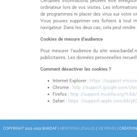
Certaines informations peuvent être enregist
ordinateur lors de vos visites. Les informatio
de programmes ni placer des virus sur votre ord
Vous pouvez supprimer ces fichiers à tout m
navigateur. Dans les deux cas, cela peut rendre
Cookies de mesure d’audience
Pour mesurer l’audience du site www.bardaf.n
publicitaires. Les données personnelles recueil
Comment désactiver les cookies ?
Internet Explorer :
https ://support.micro
Chrome :
http ://support.google.com/ch
Firefox :
http ://support.mozilla.org/fr/kb
Safari :
https ://support.apple.com/kb/ph
COPYRIGHT 2021-2022 BARDAF |
MENTIONS LÉGALES
|
VIE PRIVÉE
| CRÉATION